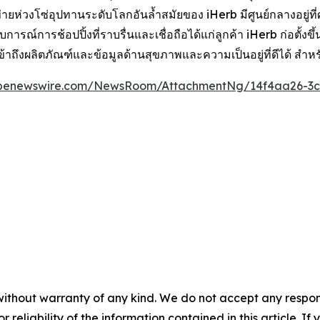
่วงโซ่อุปทานระดับโลกอันล้ำสมัยของ iHerb มีศูนย์กลางอยู่ที่ศูนย
ณ์การช้อปปิ้งที่ราบรื่นและเชื่อถือได้แก่ลูกค้า iHerb ก่อตั้งขึ
ถึงผลิตภัณฑ์และข้อมูลด้านสุขภาพและความเป็นอยู่ที่ดีได้ สำหรับ
obenewswire.com/NewsRoom/AttachmentNg/14f4aa26-3c
without warranty of any kind. We do not accept any responsib
r reliability of the information contained in this article. I