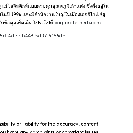
์โลจิสติกส์แบบควบคุมอุณหภูมิเก้าแห่ง ซึ่งตั้งอยู่ใน
้นในปี 1996 และมีสำนักงานใหญ่ในเมืองเออร์ไวน์ รัฐ
ข้อมูลเพิ่มเติม โปรดไปที่
corporate.iherb.com
5d-4dec-b443-5d07f5156dcf
ility or liability for the accuracy, content,
f you have any complaints or copyright issues