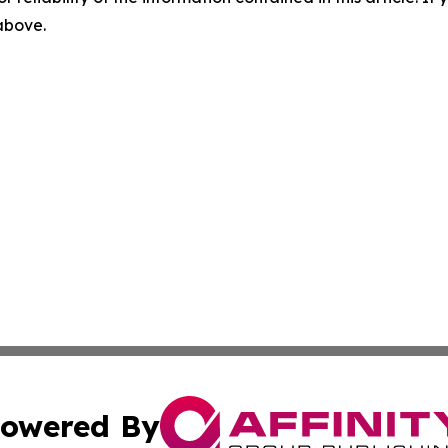
 above.
owered By