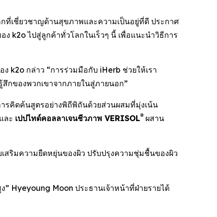
ลกที่เชี่ยวชาญด้านสุขภาพและความเป็นอยู่ที่ดี ประกาศ
ง k2o ไปสู่ลูกค้าทั่วโลกในเร็วๆ นี้ เพื่อแนะนำวิธีการ
อง k2o กล่าว “การร่วมมือกับ iHerb ช่วยให้เรา
วามรู้สึกของพวกเขาจากภายในสู่ภายนอก”
การคิดค้นสูตรอย่างพิถีพิถันด้วยส่วนผสมที่มุ่งเน้น
®
ิกและ
เปปไทด์คอลลาเจนชีวภาพ VERISOL
ผสาน
ยเสริมความยืดหยุ่นของผิว ปรับปรุงความชุ่มชื้นของผิว
พสูง” Hyeyoung Moon ประธานเจ้าหน้าที่ฝ่ายรายได้