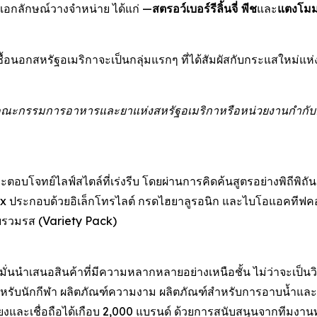
เอกลักษณ์วางจำหน่าย ได้แก่ —
สตรอว์เบอร์รีลิ้นจี่ พีช
และ
แตงโม
ู้ซื้อนอกสหรัฐอเมริกาจะเป็นกลุ่มแรกๆ ที่ได้สัมผัสกับกระแสใหม่
คณะกรรมการอาหารและยาแห่งสหรัฐอเมริกาหรือหน่วยงานกำกับดูแลอื่
ละตอบโจทย์ไลฟ์สไตล์ที่เร่งรีบ โดยผ่านการคิดค้นสูตรอย่างพิถีพิ
 Mix ประกอบด้วยอิเล็กโทรไลต์ กรดไฮยาลูรอนิก และไบโอแอคทีฟ
บบรวมรส (Variety Pack)
่งมั่นนำเสนอสินค้าที่มีความหลากหลายอย่างเหนือชั้น ไม่ว่าจะเป็น
สำหรับนักกีฬา ผลิตภัณฑ์ความงาม ผลิตภัณฑ์สำหรับการอาบน้ำและด
อเสียงและเชื่อถือได้เกือบ 2,000 แบรนด์ ด้วยการสนับสนุนจากทีมงา