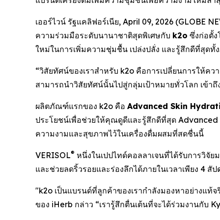
แบรนด์เครื่องดื่มเพิ่มความชุ่มชื้นเพื่อความงามใหม่ล่าสุ
เออร์ไวน์ รัฐแคลิฟอร์เนีย, April 09, 2026 (GLOBE
ความร่วมมือระดับนานาชาติสุดพิเศษกับ
k2o
ซึ่งก่อตั
ใหม่ในการเพิ่มความชุ่มชื้น เปล่งปลั่ง และรู้สึกดีที่ส
“วิสัยทัศน์ของเราสำหรับ k2o คือการเปลี่ยนการให้ควา
สามารถนำวิสัยทัศน์นั้นไปสู่กลุ่มเป้าหมายทั่วโลก เข
ผลิตภัณฑ์แรกของ k2o คือ
Advanced Skin Hydrat
ประโยชน์เพื่อช่วยให้คุณดูดีและรู้สึกดีที่สุด Adva
ความงามและสุขภาพไว้ในเครื่องดื่มผสมที่สดชื่นนี้
®
VERISOL
หนึ่งในเปปไทด์คอลลาเจนที่ได้รับการวิจัยม
และช่วยลดริ้วรอยและร่องลึกได้ภายในเวลาเพียง 4 สัปด
"k2o เป็นแบรนด์ที่ลูกค้าของเรากำลังมองหาอย่างแท้จ
ของ iHerb กล่าว “เรารู้สึกตื่นเต้นที่จะได้ร่วมงานกับ 