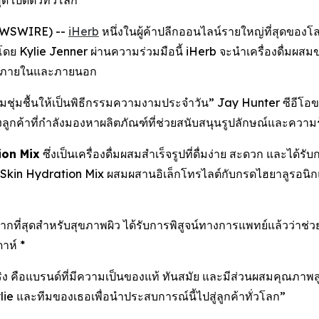
ด เปิดตัวทั่วโลก
 NEWSWIRE) --
iHerb
หนึ่งในผู้ค้าปลีกออนไลน์รายใหญ่ที่สุดของโ
้งโดย Kylie Jenner ผ่านความร่วมมือนี้ iHerb จะนำเครื่องดื่มผสมขอ
ุดทั้งภายในและภายนอก
มชุ่มชื้นให้เป็นพิธีกรรมความงามประจำวัน” Jay Hunter ซีอีโอข
้าถึงลูกค้าที่กำลังมองหาผลิตภัณฑ์ที่ช่วยสนับสนุนรูปลักษณ์และค
ion Mix
ซึ่งเป็นเครื่องดื่มผสมสำเร็จรูปที่ดื่มง่าย สะดวก และได้รับ
nced Skin Hydration Mix ผสมผสานอิเล็กโทรไลต์กับกรดไฮยาลูรอน
ากที่สุดสำหรับสุขภาพผิว ได้รับการพิสูจน์ทางการแพทย์แล้วว่าช่ว
าห์ *
ริง คือแบรนด์ที่มีความเป็นของแท้ ทันสมัย ​​และมีส่วนผสมคุณภา
Kylie และทีมของเธอเพื่อนำประสบการณ์นี้ไปสู่ลูกค้าทั่วโลก”