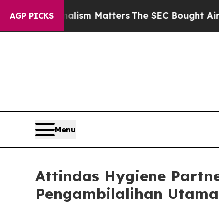
tive Journalism Matters
The SEC Bought Airline 
AGP PICKS
Menu
Attindas Hygiene Partn
Pengambilalihan Utama