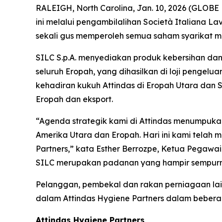
RALEIGH, North Carolina, Jan. 10, 2026 (GLOB
ini melalui pengambilalihan Società Italiana La
sekali gus memperoleh semua saham syarikat mil
SILC S.p.A. menyediakan produk kebersihan dan
seluruh Eropah, yang dihasilkan di loji pengelu
kehadiran kukuh Attindas di Eropah Utara dan
Eropah dan eksport.
“Agenda strategik kami di Attindas menumpuka
Amerika Utara dan Eropah. Hari ini kami tela
Partners,” kata Esther Berrozpe, Ketua Pegawai E
SILC merupakan padanan yang hampir sempurna
Pelanggan, pembekal dan rakan perniagaan lain 
dalam Attindas Hygiene Partners dalam bebera
Attindas Hygiene Partners