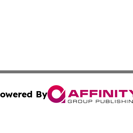
owered By
ubmit Press Release
Terms & Conditions
Copyright/DMCA
nc. dba Affinity Group Publishing & Samoan Industries To