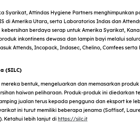
ka Syarikat, Attindas Hygiene Partners menghimpunkan po
S di Amerika Utara, serta Laboratorios Indas dan Attend
ebersihan berdaya serap untuk Amerika Syarikat, Kanada
roduk inkontinens dewasa dan lampin bayi melalui salura
rmasuk
Attends, Incopack, Indasec, Chelino, Comfees
serta
sa (SILC)
ILC mereka bentuk, mengeluarkan dan memasarkan produk u
ersihan haiwan peliharaan. Produk-produk ini diedarkan t
di samping jualan terus kepada pengguna dan eksport ke le
arikat ini turut memiliki beberapa jenama (Soffisof, Laur
 Ketahui lebih lanjut di
https://silc.it