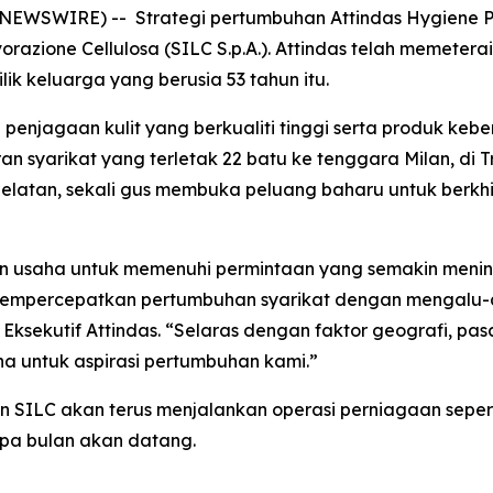
E NEWSWIRE) -- Strategi pertumbuhan Attindas Hygiene P
vorazione Cellulosa (SILC S.p.A.). Attindas telah memete
ik keluarga yang berusia 53 tahun itu.
 penjagaan kulit yang berkualiti tinggi serta produk ke
aran syarikat yang terletak 22 batu ke tenggara Milan, d
 Selatan, sekali gus membuka peluang baharu untuk berk
n usaha untuk memenuhi permintaan yang semakin menin
h mempercepatkan pertumbuhan syarikat dengan mengalu-
ksekutif Attindas. “Selaras dengan faktor geografi, pasar
 untuk aspirasi pertumbuhan kami.”
SILC akan terus menjalankan operasi perniagaan seperti 
pa bulan akan datang.