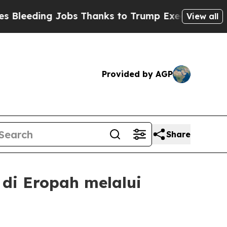
eeding Jobs Thanks to Trump Executive Order
Zu
View all
Provided by AGP
Share
di Eropah melalui