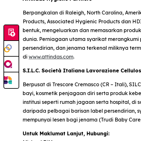
Berpangkalan di Raleigh, North Carolina, Ameri
Products, Associated Hygienic Products dan HDI
bentuk, mengeluarkan dan memasarkan produk k
dunia. Perniagaan utama syarikat merangkumi p
persendirian, dan jenama terkenal miliknya te
di
www.attindas.com
.
S.I.L.C. Società Italiana Lavorazione Cellulo
Berpusat di Trescore Cremasco (CR – Itali), S
bayi, kosmetik penjagaan diri serta produk keb
institusi seperti rumah jagaan serta hospital, 
daripada pelbagai barisan label persendirian, sy
mempunyai lesen bagi jenama (Trudi Baby Care).
Untuk Maklumat Lanjut, Hubungi: