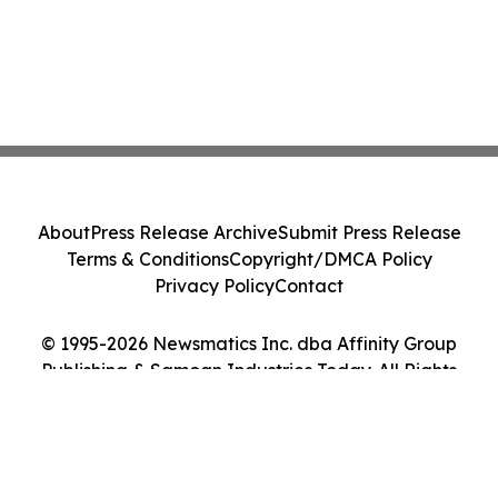
About
Press Release Archive
Submit Press Release
Terms & Conditions
Copyright/DMCA Policy
Privacy Policy
Contact
© 1995-2026 Newsmatics Inc. dba Affinity Group
Publishing & Samoan Industries Today. All Rights
Reserved.
Cookie Settings / Your Privacy Choices