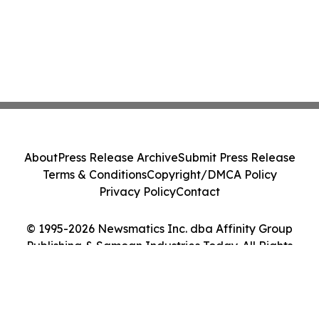
About
Press Release Archive
Submit Press Release
Terms & Conditions
Copyright/DMCA Policy
Privacy Policy
Contact
© 1995-2026 Newsmatics Inc. dba Affinity Group
Publishing & Samoan Industries Today. All Rights
Reserved.
Cookie Settings / Your Privacy Choices