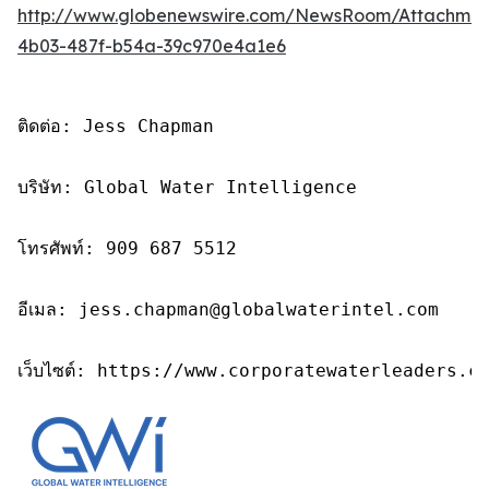
http://www.globenewswire.com/NewsRoom/Attachme
4b03-487f-b54a-39c970e4a1e6
ติดต่อ: Jess Chapman

บริษัท: Global Water Intelligence

โทรศัพท์: 909 687 5512

อีเมล: jess.chapman@globalwaterintel.com

เว็บไซต์: https://www.corporatewaterleaders.c